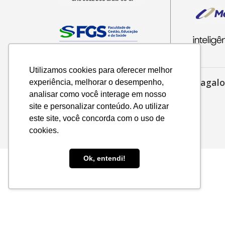
Utilizamos cookies para oferecer melhor
Rua Isaltino Silveira, 1470 - Cantagalo
experiência, melhorar o desempenho,
analisar como você interage em nosso
Três Rios - Rio de Janeiro, RJ
site e personalizar conteúdo. Ao utilizar
(24) 2030-3101
este site, você concorda com o uso de
cookies.
Ok, entendi!