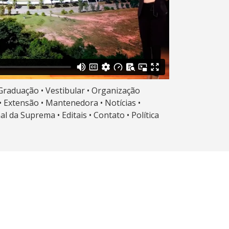
Graduação •
Vestibular •
Organização
•
Extensão •
Mantenedora •
Notícias •
nal da Suprema •
Editais •
Contato •
Política